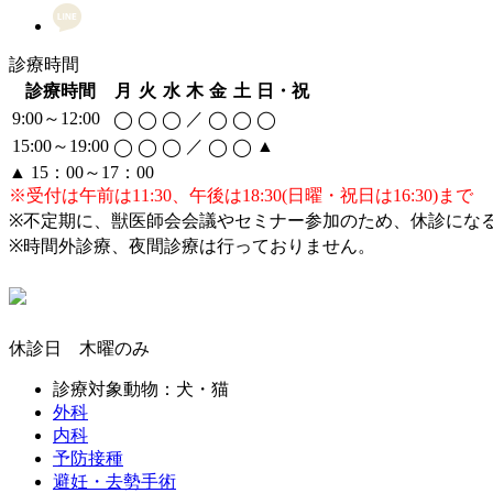
診療時間
診療時間
月
火
水
木
金
土
日・祝
9:00～12:00
／
◯
◯
◯
◯
◯
◯
15:00～19:00
／
▲
◯
◯
◯
◯
◯
▲ 15：00～17：00
※受付は午前は11:30、午後は18:30(日曜・祝日は16:30)まで
※不定期に、獣医師会会議やセミナー参加のため、休診にな
※時間外診療、夜間診療は行っておりません。
休診日 木曜のみ
診療対象動物：犬・猫
外科
内科
予防接種
避妊・去勢手術