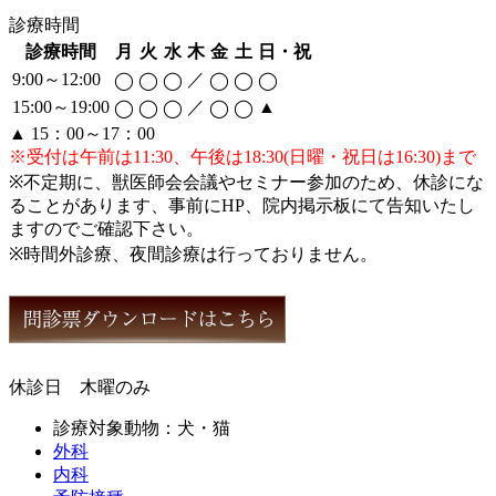
診療時間
診療時間
月
火
水
木
金
土
日・祝
9:00～12:00
／
◯
◯
◯
◯
◯
◯
15:00～19:00
／
▲
◯
◯
◯
◯
◯
▲ 15：00～17：00
※受付は午前は11:30、午後は18:30(日曜・祝日は16:30)まで
※不定期に、獣医師会会議やセミナー参加のため、休診にな
ることがあります、事前にHP、院内掲示板にて告知いたし
ますのでご確認下さい。
※時間外診療、夜間診療は行っておりません。
休診日 木曜のみ
診療対象動物：犬・猫
外科
内科